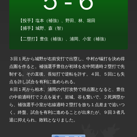
５-６
【投手】塩本（補強）、野田、林、堀田
【捕手】城野、森（智）
【二塁打】豊住（補強）、浦岡、小室（補強）
３回１死から城野が右前安打で出塁し、中村が犠打を決め得
点圏を作ると、補強選手豊住が初球を左中間適時２塁打で先
制する。その直後、長短打で逆転を許す。４回、５回にも失
点を許し試合を有利に進められる。
８回１死から柏木、浦岡の代打攻勢で得点圏となると、豊住
の中前適時打で２点を返す。岩城、谷も繋いで、２死満塁か
ら、補強選手小室が右線適時２塁打を放ち１点差まで追いつ
く。終盤、試合を有利に進めることが出来たが、９回３者凡
退に抑えられ、敗戦となりました。