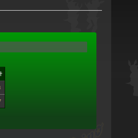
計
1
7