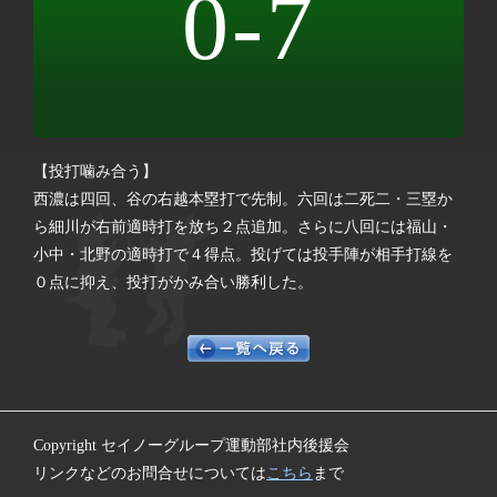
0-7
【投打噛み合う】
西濃は四回、谷の右越本塁打で先制。六回は二死二・三塁か
ら細川が右前適時打を放ち２点追加。さらに八回には福山・
小中・北野の適時打で４得点。投げては投手陣が相手打線を
０点に抑え、投打がかみ合い勝利した。
Copyright セイノーグループ運動部社内後援会
リンクなどのお問合せについては
こちら
まで