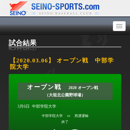
Toggl
naviga
試合結果
【2020.03.06】 オープン戦 中部学
院大学
オープン戦
2020 オープン戦
（大垣北公園野球場）
3月6日
中部学院大学
中部学院大学 vs 西濃運輸
終了