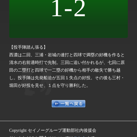
1-2
【投手陣踏ん張る】
西濃は二回、三浦・岩城の連打と四球で満塁の好機を作ると
清水の右前適時打で先制。三回に追い付かれるが、七回に原
田の二塁打と四球で一二塁の好機から相手の敵失で勝ち越
し。投手陣は先発船迫が五回１失点の好投。その後も三村・
堀田が好投を見せ、１点を守り勝利した。
Copyright セイノーグループ運動部社内後援会