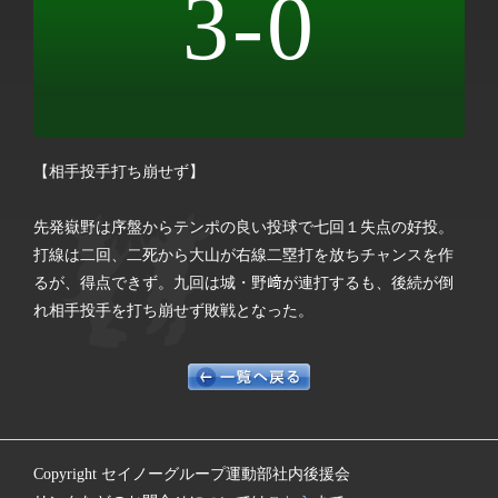
3-0
【相手投手打ち崩せず】
先発嶽野は序盤からテンポの良い投球で七回１失点の好投。
打線は二回、二死から大山が右線二塁打を放ちチャンスを作
るが、得点できず。九回は城・野﨑が連打するも、後続が倒
れ相手投手を打ち崩せず敗戦となった。
Copyright セイノーグループ運動部社内後援会