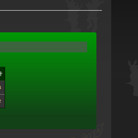
計
4
2