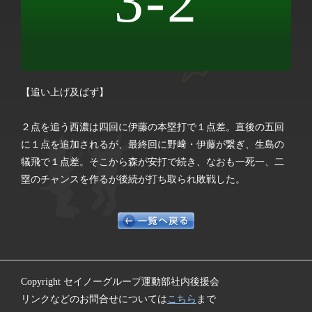
3-2
【追い上げ及ばず】
２点を追う西濃は四回に伊藤の本塁打で１点差。直後の五回
に１点を追加されるが、最終回に野﨑・伊藤が繋ぎ、生島の
犠飛で１点差。そこから森が安打で続き、なおも一死一、二
塁のチャンスを作るが後続が打ち取られ敗戦した。
Copyright セイノーグループ運動部社内後援会
リンクなどのお問合せについては
こちら
まで