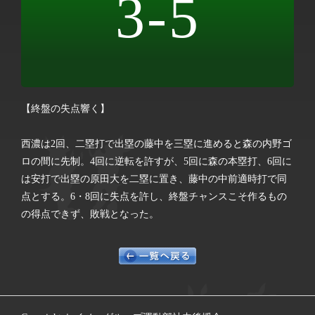
3-5
【終盤の失点響く】
西濃は2回、二塁打で出塁の藤中を三塁に進めると森の内野ゴ
ロの間に先制。4回に逆転を許すが、5回に森の本塁打、6回に
は安打で出塁の原田大を二塁に置き、藤中の中前適時打で同
点とする。6・8回に失点を許し、終盤チャンスこそ作るもの
の得点できず、敗戦となった。