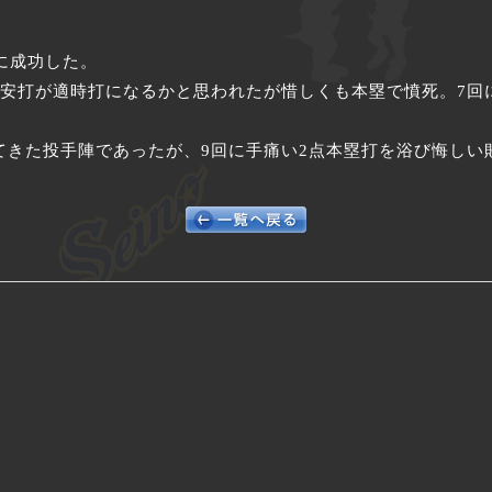
に成功した。
の安打が適時打になるかと思われたが惜しくも本塁で憤死。7回
てきた投手陣であったが、9回に手痛い2点本塁打を浴び悔しい