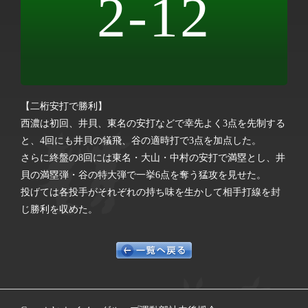
2-12
【二桁安打で勝利】
西濃は初回、井貝、東名の安打などで幸先よく3点を先制する
と、4回にも井貝の犠飛、谷の適時打で3点を加点した。
さらに終盤の8回には東名・大山・中村の安打で満塁とし、井
貝の満塁弾・谷の特大弾で一挙6点を奪う猛攻を見せた。
投げては各投手がそれぞれの持ち味を生かして相手打線を封
じ勝利を収めた。