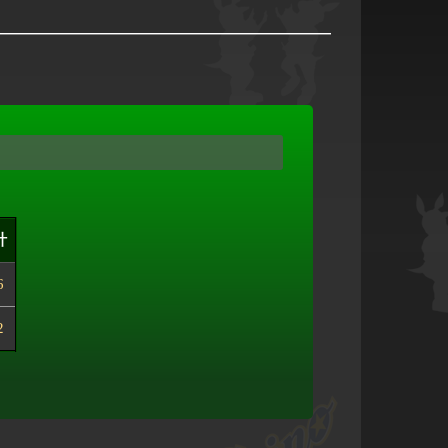
計
6
2