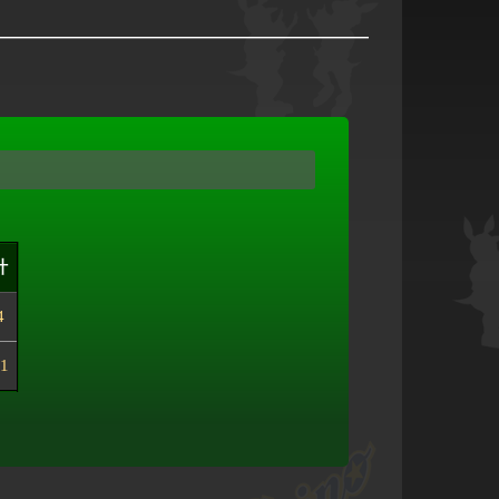
計
4
1