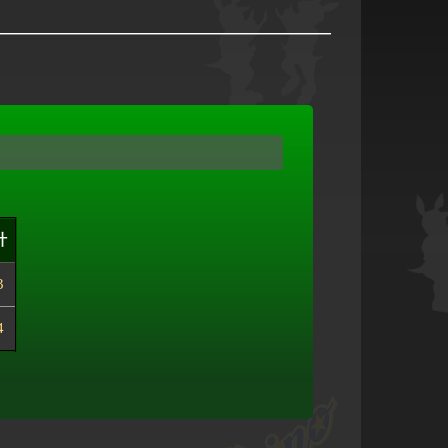
計
3
4