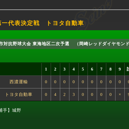
抗予選第一代表決定戦 トヨタ自動車
都市対抗野球大会 東海地区二次予選
（岡崎レッドダイヤモン
1
2
3
4
5
6
7
8
9
西濃運輸
0
0
0
0
0
0
0
0
0
トヨタ自動車
0
4
2
3
0
0
0
0
×
捕手】城野