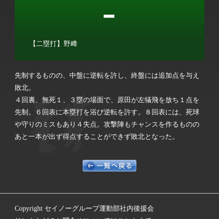
-
【二塁打】野﨑
先制するものの、中盤に逆転を許し、終盤には追加点を与え
敗北。
４回裏、無死１、３塁の場面で、原田が左犠飛を放ち１点を
先制。６回表に本塁打を浴び逆転を許す。８回表には、死球
や守りのミスもあり４失点。攻撃陣もチャンスを作るものの
あと一本が出ず得点することができず敗北となった。
Copyright セイノーグループ運動部社内後援会