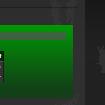
計
3
2