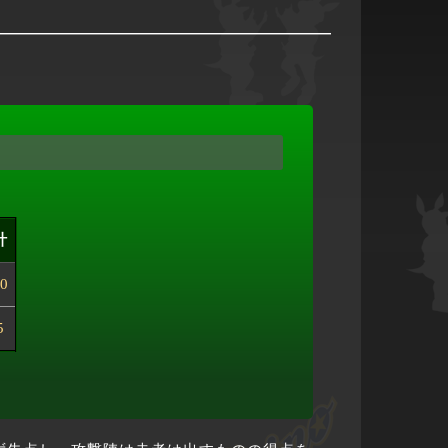
計
0
5