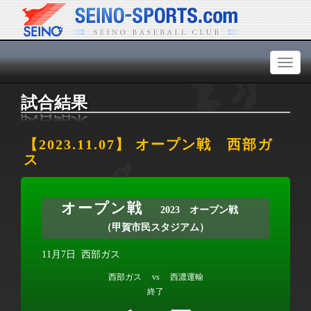
Toggl
naviga
試合結果
【2023.11.07】 オープン戦 西部ガ
ス
オープン戦
2023 オープン戦
（甲賀市民スタジアム）
11月7日
西部ガス
西部ガス vs 西濃運輸
終了