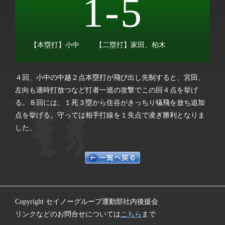
1-5
【本塁打】小中
【二塁打】家田、柏木
４回、小中の中越２点本塁打が飛び出し先制すると、宮田、
左向も適時打放つなど打者一巡の攻撃でこの回４点を挙げ
る。８回には、１死３塁から住谷がきっちり犠飛を放ち追加
点を挙げる。守っては相手打線を１失点で凌ぎ勝利となりま
した。
Copyright セイノーグループ運動部社内後援会
リンクなどのお問合せについては
こちら
まで