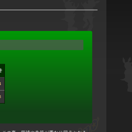
計
4
3