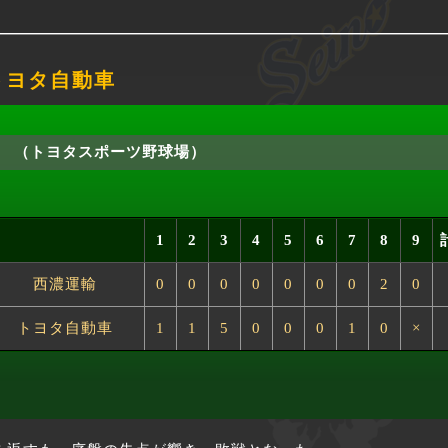
 トヨタ自動車
（トヨタスポーツ野球場）
1
2
3
4
5
6
7
8
9
西濃運輸
0
0
0
0
0
0
0
2
0
トヨタ自動車
1
1
5
0
0
0
1
0
×